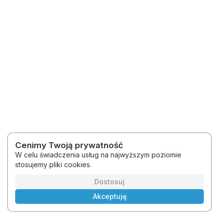
Cenimy Twoją prywatność
W celu świadczenia usług na najwyższym poziomie
stosujemy pliki cookies.
2026 © Wiedza Skłodowscy
Regulamin
Polityka prywatności
Dostosuj
Akceptuję
Polski
Platforma