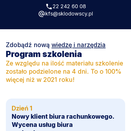
22 242 60 08
kfs@sklodowscy.pl
Zdobądź nową
wiedzę i narzędzia
Program szkolenia
Ze względu na ilość materiału szkolenie
zostało podzielone na 4 dni. To o 100%
więcej niż w 2021 roku!
Dzień 1
Nowy klient biura rachunkowego.
Wycena usług biura