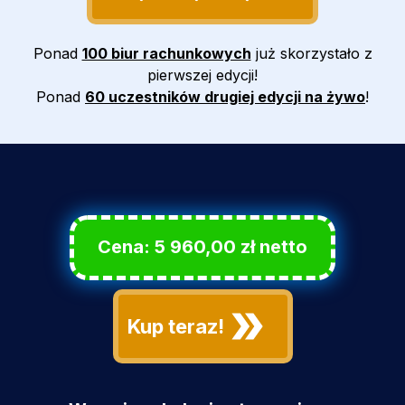
Ponad
100 biur rachunkowych
już skorzystało z
pierwszej edycji!
Ponad
60 uczestników drugiej edycji na żywo
!
Cena: 5 960,00 zł netto
Kup teraz!