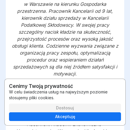
w Warszawie na kierunku Gospodarka
przestrzenna. Pracownik Kancelarii od 9 lat,
kierownik działu sprzedaży w Kancelarii
Podatkowej Skłodowscy. W swojej pracy
szczególny nacisk kładzie na skuteczność,
przejrzystość procesów oraz wysoką jakość
obsługi klienta. Codzienne wyzwania związane z
organizacją pracy zespołu, optymalizacją
procedur oraz wspieraniem działań
sprzedażowych są dla niej źródłem satysfakcji i
motywacji.
Cenimy Twoją prywatność
W celu świadczenia usług na najwyższym poziomie
stosujemy pliki cookies.
Dawid Piech
Dostosuj
Dyrektor Działu Merytoryki
Akceptuję
Absolwent Akademii Ekonomiczno-