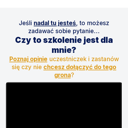
Jeśli
nadal tu jesteś
, to możesz
zadawać sobie pytanie...
Czy to szkolenie jest dla
mnie?
Poznaj opinie
uczestniczek i zastanów
się czy nie
chcesz dołączyć do tego
grona
?